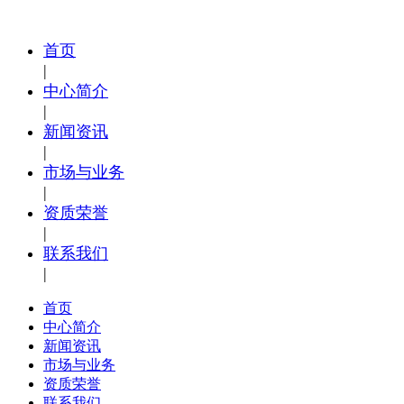
首页
|
中心简介
|
新闻资讯
|
市场与业务
|
资质荣誉
|
联系我们
|
首页
中心简介
新闻资讯
市场与业务
资质荣誉
联系我们