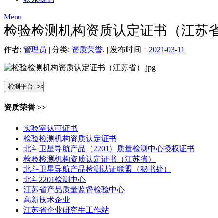
Menu
检验检测机构资质认定证书（江苏
作者:
管理员
| 分类:
资质荣誉
, | 发布时间：
2021
-
03
-
11
资质荣誉 >>
实验室认可证书
检验检测机构资质认定证书
北斗卫星导航产品（2201）质量检测中心授权证书
检验检测机构资质认定证书（江苏省）
北斗卫星导航产品检测认证联盟（秘书处）
北斗2201检测中心
江苏省产品质量监督检验中心
高新技术企业
江苏省企业研究生工作站