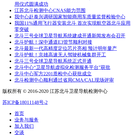
用仪式圆满成功
江苏北斗检测中心CNAS能力范围
我中心赴泰兴调研国家智能商用车质量监督检验中心
我国11%通用飞行器安装北斗 首次实现航空器北斗应用
零突破
北斗三号全球卫星导航系统建成开通新闻发布会召开
北斗护航！深中通道E3管节顺利对接
北斗最新一代高精度定位芯片亮相 预计明年量产
北斗护航！京雄高速无人驾驶机械集群开工
北斗三号全球卫星导航系统正式开通
北斗中心“卫星导航虚拟化检测服务平台”获批
北斗中心军方2201质检中心获批成立
北斗检测中心顺利通过省局CMA/CAL现场评审
版权所有 © 2016-2020 江苏北斗卫星导航检测中心
苏ICP备18011148号-2
首页
业务与服务
加入我们
交谈